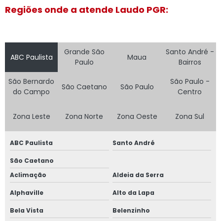
trabalho Jardins
Regiões onde a atende Laudo PGR:
clínica exame
demissional
contato Paulista
Grande São
Santo André -
ABC Paulista
Maua
clínicas de
Paulo
Bairros
exame
admissional
São Bernardo
São Paulo -
Republica
São Caetano
São Paulo
do Campo
Centro
telefone de
clínica de saúde
Zona Leste
Zona Norte
Zona Oeste
Zona Sul
ocupacional Vila
Assunção
ABC Paulista
Santo André
telefone de
clínica de exame
São Caetano
admissional
Jardim Maringá
Aclimação
Aldeia da Serra
Alphaville
Alto da Lapa
telefone de
clínica saúde
Bela Vista
Belenzinho
ocupacional
Santa Teresinha