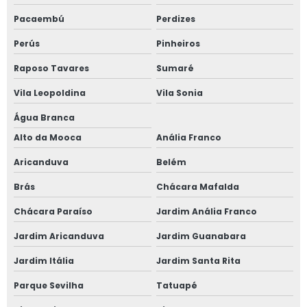
Pacaembú
Perdizes
contato de
clínica exame
Perús
Pinheiros
demissional
Brooklin
Raposo Tavares
Sumaré
contato de
Vila Leopoldina
Vila Sonia
clínica
especializada
Água Branca
em segurança
do trabalho
Alto da Mooca
Anália Franco
Guapituba
Aricanduva
Belém
clínica médica
do trabalho
Brás
Chácara Mafalda
Belenzinho
Chácara Paraíso
Jardim Anália Franco
clínicas médica
do trabalho
Jardim Aricanduva
Jardim Guanabara
Itapevi
Jardim Itália
Jardim Santa Rita
telefone de
clínica medicina
Parque Sevilha
Tatuapé
do trabalho