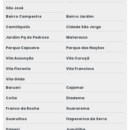
São José
telefone de
clínica saúde
Bairro Campestre
Bairro Jardim
ocupacional
Santa Teresinha
Camilópolis
Cidade São Jorge
clínicas para
Jardim Pq do Pedroso
Matarazzo
exame
admissional
Parque Capuava
Parque das Nações
Ribeirão Pires
Vila Assunção
Vila Curuçá
contato de
Vila Floresta
Vila Francisco
clínica de exame
admissional
Vila Gilda
Paulista
Barueri
Cajamar
clínica saúde
ocupacional Alto
Cotia
Diadema
de Pinheiros
Franco da Rocha
Guararema
medicina do
trabalho Vila
Guarulhos
Itapecerica da Serra
Francisco
Itapevi
Juquitiba