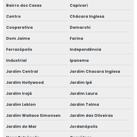
em segurança
Bairro dos Casas
Capivari
do trabalho
Jardim
Centro
Chácara Inglesa
Primavera
Cooperativa
Demarchi
clínicas de
segurança do
Dom Jaime
Farina
trabalho
Guararema
Ferrazópolis
Independência
Industrial
Ipanema
clínica para
exame
Jardim Central
Jardim Chacara Inglesa
admissional
contato Vila
Jardim Hollywood
Jardim Ipê
Euclides
Jardim Irajá
Jardim Laura
medicina do
trabalho clínica
Jardim Leblon
Jardim Telma
Moema Pássaros
Jardim Wallace Simonsen
Jardim das Oliveiras
contato de
clínica exame
Jardim do Mar
Jordanópolis
admissional
Jardim Itapeva