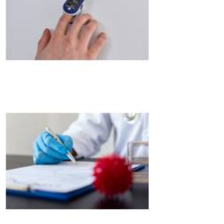
Andrade
clínicas exame
demissional Vila
Assis Brasil
contato de
clínica
segurança do
trabalho
Cerâmica
contato de
clínica para
exame
admissional Vila
Andrade
clínica exame
admissional
Matriz
clínica
segurança do
trabalho contato