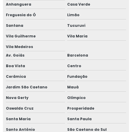
clínica
Anhanguera
Casa Verde
segurança do
trabalho Mauá
Freguesia do Ó
Limão
contato de
Santana
Tucuruvi
clínica médica
do trabalho
Vila Guilherme
Vila Maria
Jardim Pilar
Vila Medeiros
clínica médica
do trabalho
Av. Goiás
Barcelona
Belenzinho
Boa Vista
Centro
clínica medicina
Cerâmica
Fundação
do trabalho Boa
Vista
Jardim São Caetano
Mauá
clínica exame
Nova Gerty
Olímpico
demissional Vila
Leme
Oswaldo Cruz
Prosperidade
clínica de saúde
Santa Maria
Santa Paula
ocupacional
contato
Santo Antônio
São Caetano do Sul
Paulicéia