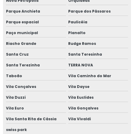
Nova Petrópolis
Orquídeas
clínica saúde
Parque Anchieta
Parque dos Pássaros
ocupacional Alto
de Pinheiros
Parque espacial
Paulicéia
medicinas do
Paço municipal
Planalto
trabalho
Camilópolis
Riacho Grande
Rudge Ramos
contato de
Santa Cruz
Santa Teresinha
clínica de exame
admissional
Santa Terezinha
TERRA NOVA
Paulista
Taboão
Vila Caminho do Mar
telefone de
clínica exame
Vila Conçalves
Vila Dayse
admissional São
Paulo
Vila Duzzi
Vila Euclides
clínica medicina
Vila Euro
Vila Gonçalves
do trabalho Boa
Vista
Vila Santa Rita de Cássia
Vila Vivaldi
telefone de
swiss park