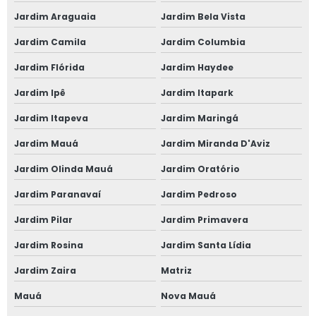
em segurança
Jardim Araguaia
Jardim Bela Vista
do trabalho
contato Vila
Jardim Camila
Jardim Columbia
Curuçá
Jardim Flórida
Jardim Haydee
onde tem
medicina do
Jardim Ipê
Jardim Itapark
trabalho Cursino
Jardim Itapeva
Jardim Maringá
clínicas de
exame
Jardim Mauá
Jardim Miranda D'Aviz
admissional
Republica
Jardim Olinda Mauá
Jardim Oratório
telefone de
Jardim Paranavaí
Jardim Pedroso
clínica para
exame
Jardim Pilar
Jardim Primavera
admissional
Água Rasa
Jardim Rosina
Jardim Santa Lídia
clínicas médica
Jardim Zaira
Matriz
do trabalho
Itapevi
Mauá
Nova Mauá