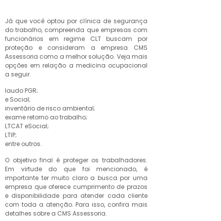
Vila Libanesa
Já que você optou por clínica de segurança
contato de
do trabalho, compreenda que empresas com
clínica
funcionários em regime CLT buscam por
especializada
proteção e consideram a empresa CMS
em segurança
Assessoria como a melhor solução. Veja mais
do trabalho
opções em relação a medicina ocupacional
Guapituba
a seguir.
clínica saúde
laudo PGR;
ocupacional
e Social;
contato Vila
inventário de risco ambiental;
Magini
exame retorno ao trabalho;
LTCAT eSocial;
LTIP;
clínicas
entre outros.
medicina do
trabalho swiss
O objetivo final é proteger os trabalhadores.
park
Em virtude do que foi mencionado, é
importante ter muito claro a busca por uma
clínica médica
empresa que oferece cumprimento de prazos
do trabalho
e disponibilidade para atender cada cliente
contato Santa
com toda a atenção. Para isso, confira mais
Maria
detalhes sobre a CMS Assessoria.