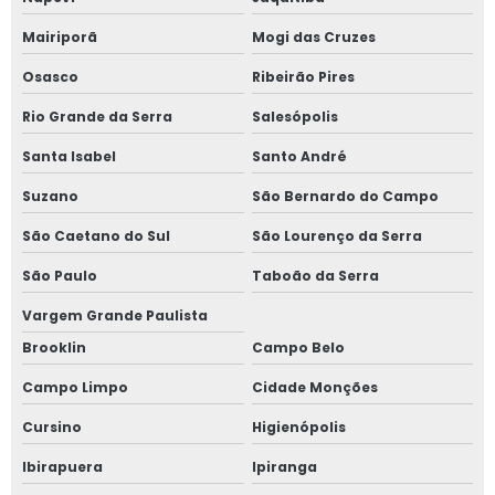
telefone de
clínica médica
Mairiporã
Mogi das Cruzes
do trabalho
Anhanguera
Osasco
Ribeirão Pires
contato de
Rio Grande da Serra
Salesópolis
clínica de
segurança do
Santa Isabel
Santo André
trabalho
Salesópolis
Suzano
São Bernardo do Campo
clínica de
São Caetano do Sul
São Lourenço da Serra
segurança do
trabalho Jardim
São Paulo
Taboão da Serra
Hollywood
Vargem Grande Paulista
medicina do
Brooklin
Campo Belo
trabalho clínica
Moema Pássaros
Campo Limpo
Cidade Monções
clínicas de
Cursino
Higienópolis
segurança do
trabalho
Ibirapuera
Ipiranga
Guararema