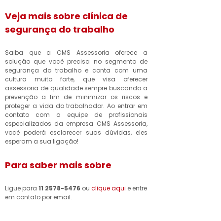
telefone de
Veja mais sobre clínica de
clínica
especializada
segurança do trabalho
em segurança
do trabalho
Jardim
Saiba que a CMS Assessoria oferece a
Primavera
solução que você precisa no segmento de
segurança do trabalho e conta com uma
clínica
cultura muito forte, que visa oferecer
segurança do
assessoria de qualidade sempre buscando a
trabalho Vila
prevenção a fim de minimizar os riscos e
Falchi
proteger a vida do trabalhador. Ao entrar em
contato com a equipe de profissionais
clínicas saúde
especializados da empresa CMS Assessoria,
ocupacional
você poderá esclarecer suas dúvidas, eles
Centro
esperam a sua ligação!
telefone de
Para saber mais sobre
clínica de exame
admissional
Jardim Maringá
Ligue para
11 2578-5476
ou
clique aqui
e entre
em contato por email.
clínicas
segurança do