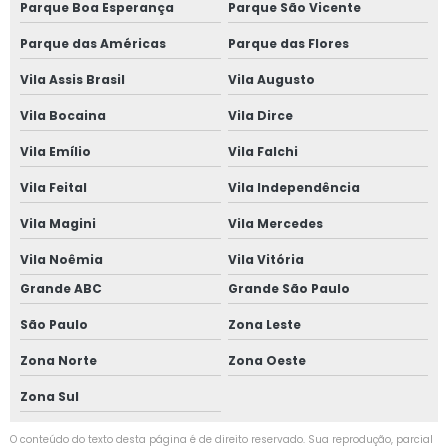
Parque Boa Esperança
Parque São Vicente
clínica para
exame
Parque das Américas
Parque das Flores
admissional Sé
Vila Assis Brasil
Vila Augusto
clínica de
segurança do
Vila Bocaina
Vila Dirce
trabalho contato
São Paulo
Vila Emílio
Vila Falchi
telefone de
Vila Feital
Vila Independência
clínica médica
do trabalho
Vila Magini
Vila Mercedes
Anhanguera
Vila Noêmia
Vila Vitória
telefone de
clínica de
Grande ABC
Grande São Paulo
segurança do
trabalho São
São Paulo
Zona Leste
Paulo
Zona Norte
Zona Oeste
clínica de exame
admissional
Zona Sul
contato Vila
Leme
O conteúdo do texto desta página é de direito reservado. Sua reprodução, parcial