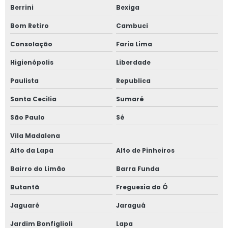
Berrini
Bexiga
telefone de
Bom Retiro
Cambuci
clínica exame
admissional São
Consolação
Faria Lima
Paulo
Higienópolis
Liberdade
telefone de
clínica de saúde
Paulista
Republica
ocupacional Vila
Assunção
Santa Cecilia
Sumaré
contato de
São Paulo
Sé
clínica médica
do trabalho
Vila Madalena
Jardim Pilar
Alto da Lapa
Alto de Pinheiros
contato de
clínica de saúde
Bairro do Limão
Barra Funda
ocupacional Vila
Mariana
Butantã
Freguesia do Ó
clínica exame
Jaguaré
Jaraguá
demissional Vila
Leme
Jardim Bonfiglioli
Lapa