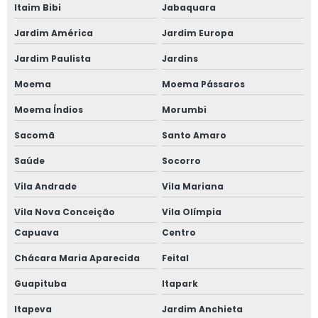
Itaim Bibi
Jabaquara
clínica médica
do trabalho
Jardim América
Jardim Europa
contato Santa
Maria
Jardim Paulista
Jardins
clínica de
Moema
Moema Pássaros
segurança do
trabalho contato
Moema Índios
Morumbi
São Paulo
Sacomã
Santo Amaro
telefone de
clínica para
Saúde
Socorro
exame
admissional
Vila Andrade
Vila Mariana
Água Rasa
Vila Nova Conceição
Vila Olímpia
clínica para
Capuava
Centro
exame
admissional
Chácara Maria Aparecida
Feital
contato Vila
Euclides
Guapituba
Itapark
clínica
Itapeva
Jardim Anchieta
especializada