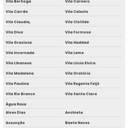
Paulista
Vila Bertioga
Vila Carnero
Vila Carrão
Vila Celeste
contato de
clínica exame
Vila Claudia,
Vila Clotilde
admissional
Jardim Itapeva
Vila Diva
Vila Formosa
telefone de
Vila Graciosa
Vila Haddad
clínica de
segurança do
Vila Invernada
Vila Leme
trabalho São
Paulo
Vila Libanesa
Vila Lúcia Elvira
clínicas
Vila Madalena
Vila Oratório
segurança do
trabalho Jardins
Vila Paulina
Vila Regente Feijó
clínicas de
Vila Rio Branco
Vila Santa Clara
segurança do
trabalho
Água Rasa
Guararema
Alves Dias
Anchieta
telefone de
clínica
Assunção
Baeta Neves
especializada