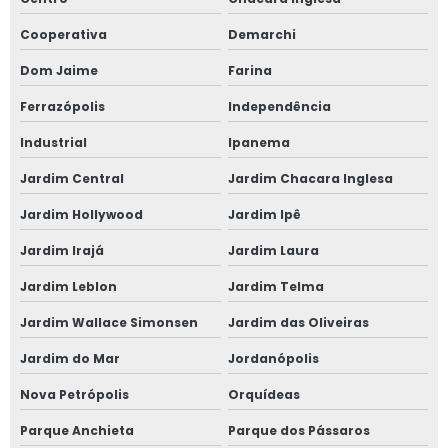
Cooperativa
Demarchi
Dom Jaime
Farina
Ferrazópolis
Independência
Industrial
Ipanema
Jardim Central
Jardim Chacara Inglesa
Jardim Hollywood
Jardim Ipê
Jardim Irajá
Jardim Laura
Jardim Leblon
Jardim Telma
Jardim Wallace Simonsen
Jardim das Oliveiras
Jardim do Mar
Jordanópolis
Nova Petrópolis
Orquídeas
Parque Anchieta
Parque dos Pássaros