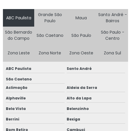
Grande São
Santo André -
ABC Paulista
Maua
Paulo
Bairros
São Bernardo
São Paulo -
São Caetano
São Paulo
do Campo
Centro
Zona Leste
Zona Norte
Zona Oeste
Zona Sul
ABC Paulista
Santo André
São Caetano
Aclimação
Aldeia da Serra
Alphaville
Alto da Lapa
Bela Vista
Belenzinho
Berrini
Bexiga
Bom Retiro
Cambuci