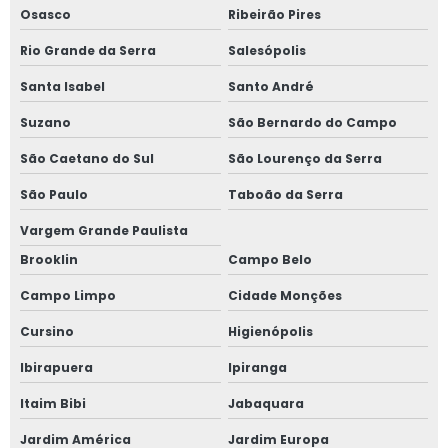
Osasco
Ribeirão Pires
Rio Grande da Serra
Salesópolis
Santa Isabel
Santo André
Suzano
São Bernardo do Campo
São Caetano do Sul
São Lourenço da Serra
São Paulo
Taboão da Serra
Vargem Grande Paulista
Brooklin
Campo Belo
Campo Limpo
Cidade Monções
Cursino
Higienópolis
Ibirapuera
Ipiranga
Itaim Bibi
Jabaquara
Jardim América
Jardim Europa