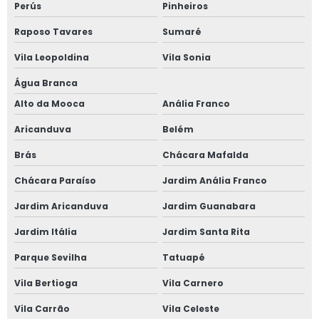
Perús
Pinheiros
Raposo Tavares
Sumaré
Vila Leopoldina
Vila Sonia
Água Branca
Alto da Mooca
Anália Franco
Aricanduva
Belém
Brás
Chácara Mafalda
Chácara Paraíso
Jardim Anália Franco
Jardim Aricanduva
Jardim Guanabara
Jardim Itália
Jardim Santa Rita
Parque Sevilha
Tatuapé
Vila Bertioga
Vila Carnero
Vila Carrão
Vila Celeste