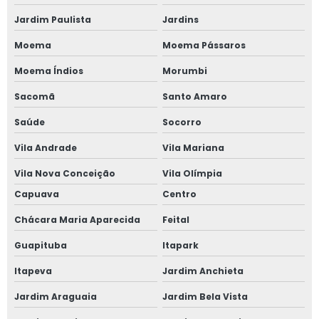
Jardim Paulista
Jardins
Moema
Moema Pássaros
Moema Índios
Morumbi
Sacomã
Santo Amaro
Saúde
Socorro
Vila Andrade
Vila Mariana
Vila Nova Conceição
Vila Olímpia
Capuava
Centro
Chácara Maria Aparecida
Feital
Guapituba
Itapark
Itapeva
Jardim Anchieta
Jardim Araguaia
Jardim Bela Vista