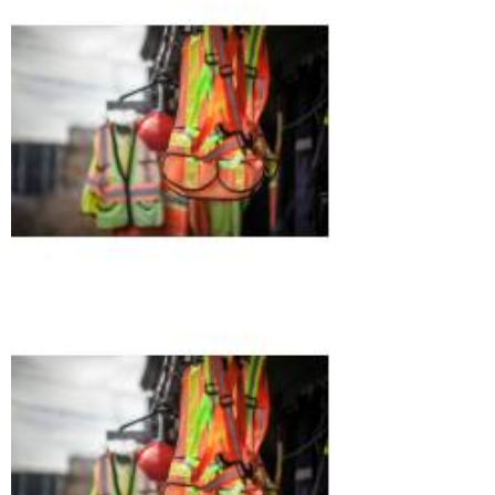
trabalho
Mairiporã
técnico de
segurança para
construção civil
Vila Bertioga
cursos
segurança do
trabalho
empresa Jardim
América
consultoria
segurança do
trabalho
empresa Vila
Santa Clara