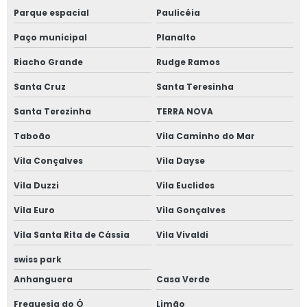
Parque espacial
Paulicéia
Paço municipal
Planalto
Riacho Grande
Rudge Ramos
Santa Cruz
Santa Teresinha
Santa Terezinha
TERRA NOVA
Taboão
Vila Caminho do Mar
Vila Conçalves
Vila Dayse
Vila Duzzi
Vila Euclides
Vila Euro
Vila Gonçalves
Vila Santa Rita de Cássia
Vila Vivaldi
swiss park
Anhanguera
Casa Verde
Freguesia do Ó
Limão