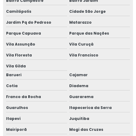
Bairro Campestre
Bairro Jardim
Camilópolis
Cidade São Jorge
Jardim Pq do Pedroso
Matarazzo
Parque Capuava
Parque das Nações
Vila Assunção
Vila Curuçá
Vila Floresta
Vila Francisco
Vila Gilda
Barueri
Cajamar
Cotia
Diadema
Franco da Rocha
Guararema
Guarulhos
Itapecerica da Serra
Itapevi
Juquitiba
Mairiporã
Mogi das Cruzes