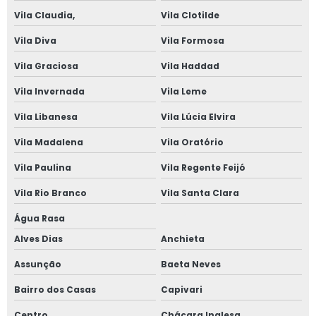
Vila Claudia,
Vila Clotilde
Vila Diva
Vila Formosa
Vila Graciosa
Vila Haddad
Vila Invernada
Vila Leme
Vila Libanesa
Vila Lúcia Elvira
Vila Madalena
Vila Oratório
Vila Paulina
Vila Regente Feijó
Vila Rio Branco
Vila Santa Clara
Água Rasa
Alves Dias
Anchieta
Assunção
Baeta Neves
Bairro dos Casas
Capivari
Centro
Chácara Inglesa