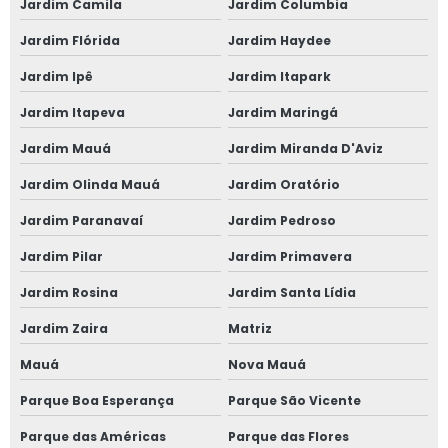
Jardim Camila
Jardim Columbia
Jardim Flórida
Jardim Haydee
Jardim Ipê
Jardim Itapark
Jardim Itapeva
Jardim Maringá
Jardim Mauá
Jardim Miranda D'Aviz
Jardim Olinda Mauá
Jardim Oratório
Jardim Paranavaí
Jardim Pedroso
Jardim Pilar
Jardim Primavera
Jardim Rosina
Jardim Santa Lídia
Jardim Zaira
Matriz
Mauá
Nova Mauá
Parque Boa Esperança
Parque São Vicente
Parque das Américas
Parque das Flores