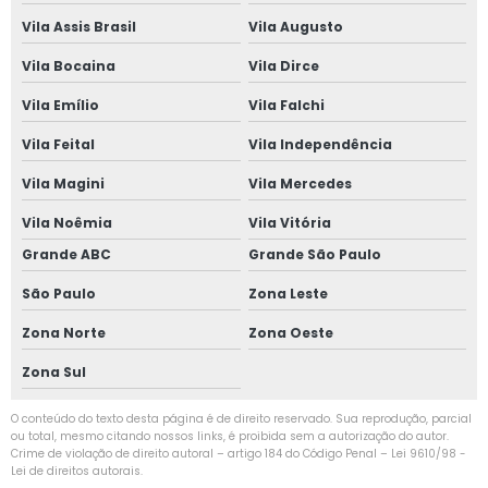
Vila Assis Brasil
Vila Augusto
Vila Bocaina
Vila Dirce
Vila Emílio
Vila Falchi
Vila Feital
Vila Independência
Vila Magini
Vila Mercedes
Vila Noêmia
Vila Vitória
Grande ABC
Grande São Paulo
São Paulo
Zona Leste
Zona Norte
Zona Oeste
Zona Sul
O conteúdo do texto desta página é de direito reservado. Sua reprodução, parcial
ou total, mesmo citando nossos links, é proibida sem a autorização do autor.
Crime de violação de direito autoral – artigo 184 do Código Penal –
Lei 9610/98 -
Lei de direitos autorais
.