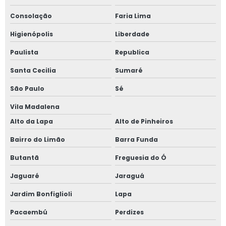
Consolação
Faria Lima
Higienópolis
Liberdade
Paulista
Republica
Santa Cecilia
Sumaré
São Paulo
Sé
Vila Madalena
Alto da Lapa
Alto de Pinheiros
Bairro do Limão
Barra Funda
Butantã
Freguesia do Ó
Jaguaré
Jaraguá
Jardim Bonfiglioli
Lapa
Pacaembú
Perdizes