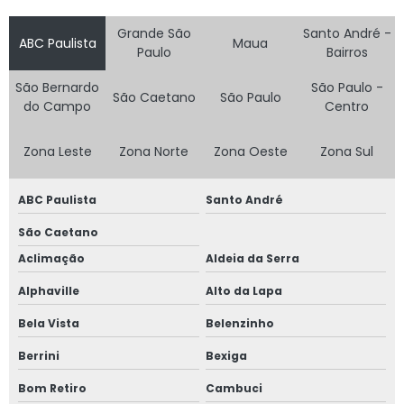
Grande São
Santo André -
ABC Paulista
Maua
Paulo
Bairros
São Bernardo
São Paulo -
São Caetano
São Paulo
do Campo
Centro
Zona Leste
Zona Norte
Zona Oeste
Zona Sul
ABC Paulista
Santo André
São Caetano
Aclimação
Aldeia da Serra
Alphaville
Alto da Lapa
Bela Vista
Belenzinho
Berrini
Bexiga
Bom Retiro
Cambuci