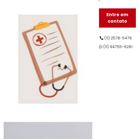
Invernada
Entre em
telefone de
clínica exame
contato
admissional Vila
Euro
(11) 2578-5476
clínica saúde
(11) 94755-6281
ocupacional
contato
Consolação
clínica saúde
ocupacional
contato
Consolação
clínica de saúde
ocupacional
Ibirapuera
contato de
clínica exame
admissional