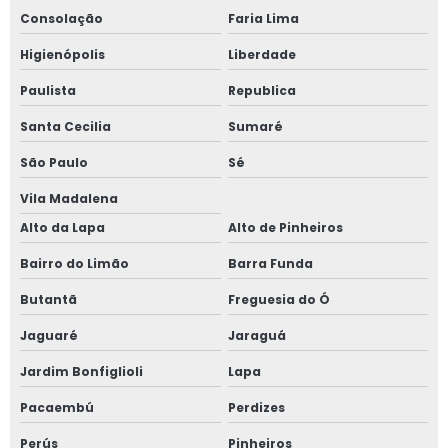
Consolação
Faria Lima
Higienópolis
Liberdade
Paulista
Republica
Santa Cecilia
Sumaré
São Paulo
Sé
Vila Madalena
Alto da Lapa
Alto de Pinheiros
Bairro do Limão
Barra Funda
Butantã
Freguesia do Ó
Jaguaré
Jaraguá
Jardim Bonfiglioli
Lapa
Pacaembú
Perdizes
Perús
Pinheiros