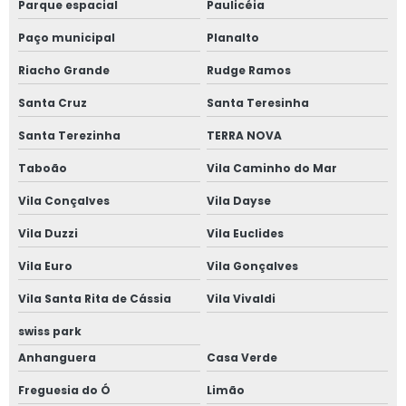
Parque espacial
Paulicéia
Paço municipal
Planalto
Riacho Grande
Rudge Ramos
Santa Cruz
Santa Teresinha
Santa Terezinha
TERRA NOVA
Taboão
Vila Caminho do Mar
Vila Conçalves
Vila Dayse
Vila Duzzi
Vila Euclides
Vila Euro
Vila Gonçalves
Vila Santa Rita de Cássia
Vila Vivaldi
swiss park
Anhanguera
Casa Verde
Freguesia do Ó
Limão