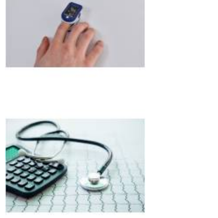
Parque São
Vicente
clínica
especializada
em segurança
do trabalho
contato Boa
Vista