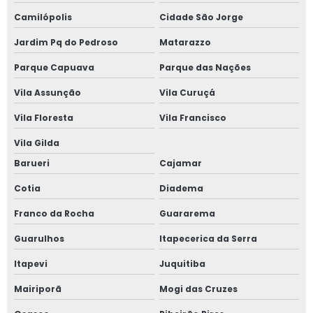
Camilópolis
Cidade São Jorge
Jardim Pq do Pedroso
Matarazzo
Parque Capuava
Parque das Nações
Vila Assunção
Vila Curuçá
Vila Floresta
Vila Francisco
Vila Gilda
Barueri
Cajamar
Cotia
Diadema
Franco da Rocha
Guararema
Guarulhos
Itapecerica da Serra
Itapevi
Juquitiba
Mairiporã
Mogi das Cruzes