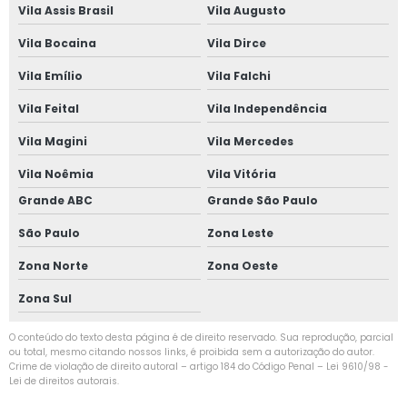
Vila Assis Brasil
Vila Augusto
Vila Bocaina
Vila Dirce
Vila Emílio
Vila Falchi
Vila Feital
Vila Independência
Vila Magini
Vila Mercedes
Vila Noêmia
Vila Vitória
Grande ABC
Grande São Paulo
São Paulo
Zona Leste
Zona Norte
Zona Oeste
Zona Sul
O conteúdo do texto desta página é de direito reservado. Sua reprodução, parcial
ou total, mesmo citando nossos links, é proibida sem a autorização do autor.
Crime de violação de direito autoral – artigo 184 do Código Penal –
Lei 9610/98 -
Lei de direitos autorais
.