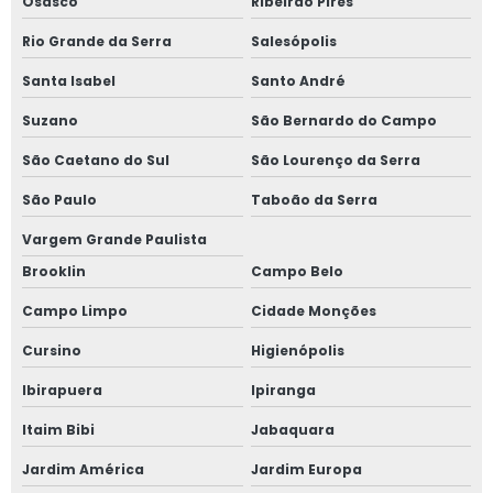
Osasco
Ribeirão Pires
Rio Grande da Serra
Salesópolis
Santa Isabel
Santo André
Suzano
São Bernardo do Campo
São Caetano do Sul
São Lourenço da Serra
São Paulo
Taboão da Serra
Vargem Grande Paulista
Brooklin
Campo Belo
Campo Limpo
Cidade Monções
Cursino
Higienópolis
Ibirapuera
Ipiranga
Itaim Bibi
Jabaquara
Jardim América
Jardim Europa